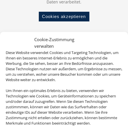
Daten verarbeitet.
Cookies akzeptieren
ab 728 € (p.P.)
Cookie-Zustimmung
verwalten
Diese Website verwendet Cookies und Targeting Technologien, um
Ihnen ein besseres Internet-Erlebnis zu ermöglichen und die
TUI KIDS CLUB Isabel
Werbung, die Sie sehen, besser an Ihre Bedürfnisse anzupassen.
Diese Technologien nutzen wir außerdem, um Ergebnisse zu messen,
Teneriffa, Costa Adeje
um zu verstehen, woher unsere Besucher kommen oder um unsere
Website weiter zu entwickeln.
Um Ihnen ein optimales Erlebnis zu bieten, verwenden wir
Technologien wie Cookies, um Geräteinformationen zu speichern
und/oder darauf zuzugreifen. Wenn Sie diesen Technologien
zustimmmen, können wir Daten wie das Surfverhalten oder
eindeutige IDs auf dieser Website verarbeiten. Wenn Sie ihre
Zustimmung nicht erteilen oder zurückziehen, können bestimmte
Merkmale und Funktionen beeinträchtigt werden.
ab 898 € (p.P.)